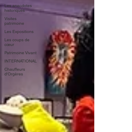
Les anecdotes
historiques
Visites
patrimoine
Les Expositions
Les coups de
cœur
Patrimoine Vivant
INTERNATIONAL
Chauffeurs
d'Orgères