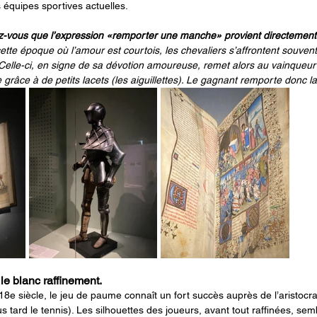
 équipes sportives actuelles.
z-vous que l’expression «remporter une manche» provient directement 
ette époque où l’amour est courtois, les chevaliers s’affrontent souven
 Celle-ci, en signe de sa dévotion amoureuse, remet alors au vainqueu
 grâce à de petits lacets (les aiguillettes). Le gagnant remporte donc 
e blanc raffinement.
e siècle, le jeu de paume connaît un fort succès auprès de l’aristocrat
us tard le tennis). Les silhouettes des joueurs, avant tout raffinées, se