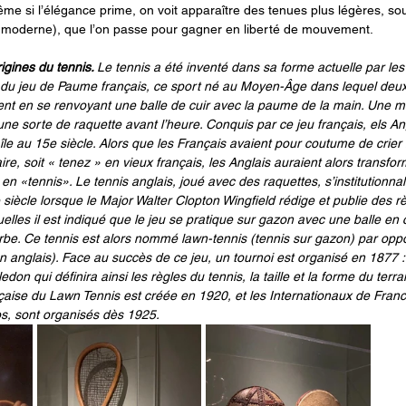
ême si l’élégance prime, on voit apparaître des tenues plus légères, so
 moderne), que l’on passe pour gagner en liberté de mouvement.
igines du tennis. 
Le tennis a été inventé dans sa forme actuelle par les
t du jeu de Paume français, ce sport né au Moyen-Âge dans lequel deux
ontent en se renvoyant une balle de cuir avec la paume de la main. Une 
ne sorte de raquette avant l’heure. Conquis par ce jeu français, els Angl
île au 15e siècle. Alors que les Français avaient pour coutume de crier 
aire, soit « tenez » en vieux français, les Anglais auraient alors transf
en «tennis». Le tennis anglais, joué avec des raquettes, s’institutionna
iècle lorsque le Major Walter Clopton Wingfield rédige et publie des règ
elles il est indiqué que le jeu se pratique sur gazon avec une balle en
erbe. Ce tennis est alors nommé lawn-tennis (tennis sur gazon) par oppo
 anglais). Face au succès de ce jeu, un tournoi est organisé en 1877 : 
don qui définira ainsi les règles du tennis, la taille et la forme du terra
aise du Lawn Tennis est créée en 1920, et les Internationaux de Franc
s, sont organisés dès 1925.