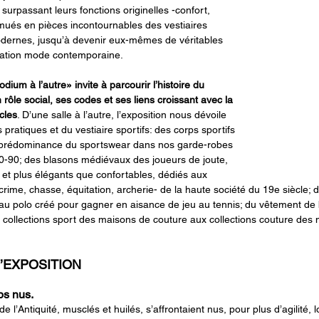
 surpassant leurs fonctions originelles -confort, 
ués en pièces incontournables des vestiaires 
odernes, jusqu’à devenir eux-mêmes de véritables 
réation mode contemporaine.
dium à l’autre» invite à parcourir l’histoire du 
rôle social, ses codes et ses liens croissant avec la 
cles
. D’une salle à l’autre, l’exposition nous dévoile 
pratiques et du vestiaire sportifs: des corps sportifs 
la prédominance du sportswear dans nos garde-robes 
0-90; des blasons médiévaux des joueurs de joute, 
 et plus élégants que confortables, dédiés aux 
crime, chasse, équitation, archerie- de la haute société du 19e siècle; d
 au polo créé pour gagner en aisance de jeu au tennis; du vêtement de
 collections sport des maisons de couture aux collections couture de
’EXPOSITION
rps nus.
e l’Antiquité, musclés et huilés, s’affrontaient nus, pour plus d’agilité, l