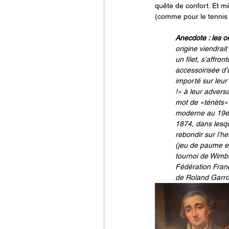
quête de confort. Et m
(comme pour le tennis
Anecdote : les or
origine viendrai
un filet, s’affr
accessoirisée d’u
importé sur leur 
!» à leur advers
mot de «ténèts» 
moderne au 19e s
1874, dans lesqu
rebondir sur l’h
(jeu de paume en
tournoi de Wimble
Fédération Franç
de Roland Garro