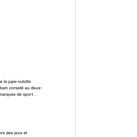
e la jupe-culotte 
 bain corseté au deux-
s marques de sport…
ors des jeux et 