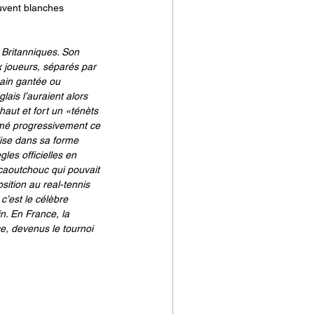
uvent blanches 
 Britanniques. Son 
 joueurs, séparés par 
main gantée ou 
ais l’auraient alors 
haut et fort un «ténèts 
ormé progressivement ce 
lise dans sa forme 
les officielles en 
 caoutchouc qui pouvait 
sition au real-tennis 
c’est le célèbre 
in. En France, la 
e, devenus le tournoi 