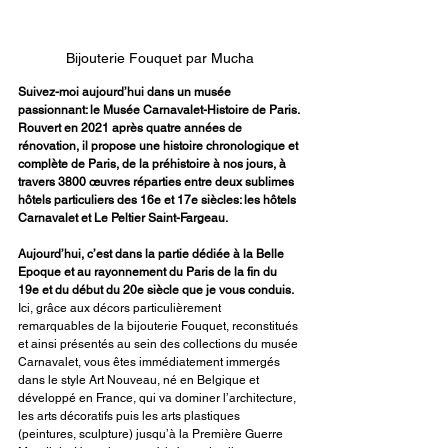
Bijouterie Fouquet par Mucha
Suivez-moi aujourd’hui dans un musée 
passionnant: le Musée Carnavalet-Histoire de Paris. 
Rouvert en 2021 après quatre années de 
rénovation, il propose une histoire chronologique et 
complète de Paris, de la préhistoire à nos jours, à 
travers 3800 œuvres réparties entre deux sublimes 
hôtels particuliers des 16e et 17e siècles: les hôtels 
Carnavalet et Le Peltier Saint-Fargeau.
Aujourd’hui, c’est dans la partie dédiée à la Belle 
Epoque et au rayonnement du Paris de la fin du 
19e et du début du 20e siècle que je vous conduis. 
Ici, grâce aux décors particulièrement 
remarquables de la bijouterie Fouquet, reconstitués 
et ainsi présentés au sein des collections du musée 
Carnavalet, vous êtes immédiatement immergés 
dans le style Art Nouveau, né en Belgique et 
développé en France, qui va dominer l’architecture, 
les arts décoratifs puis les arts plastiques 
(peintures, sculpture) jusqu’à la Première Guerre 