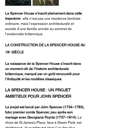
La Spencer House s’inscrit pleinement dans cette 
trajectoire 
: elle n’est pas une résidence familiale 
ordinaire, mais l’expression architecturale et 
sociale d’une famille arrivée au sommet de 
l’aristocratie britannique.
LA CONSTRUCTION DE LA SPENCER HOUSE AU 
18ᵉ SIÈCLE
La naissance de la Spencer House s’inscrit dans 
un moment clé de l’histoire architecturale 
britannique, marqué par un goût renouvelé pour 
l’Antiquité et les modèles classiques
.
LA SPENCER HOUSE : UN PROJET 
AMBITIEUX POUR JOHN SPENCER
Le projet est lancé par John Spencer (1734–1783), 
futur premier comte Spencer, peu après son 
mariage avec Georgiana Poyntz (1737–1814).
 Le 
choix de St James’s Place, face à Green Park, est 
stratégique : le quartier est alors l’un des plus 