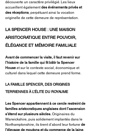
découverte un caractère privilégié. Les lieux 
accueillent également 
des événements privés et 
des réceptions
, perpétuant ainsi la vocation 
originelle de cette demeure de représentation.
LA SPENCER HOUSE : UNE MAISON 
ARISTOCRATIQUE ENTRE POUVOIR, 
ÉLÉGANCE ET MÉMOIRE FAMILIALE
Avant de commencer la visite, il faut revenir sur 
l’histoire de la famille qui fit bâtir la Spencer 
House
 et sur le contexte social, économique et 
culturel dans lequel cette demeure prend forme.
LA FAMILLE SPENCER, DES ORIGINES 
TERRIENNES À L’ÉLITE DU ROYAUME
Les Spencer appartiennent à ce cercle restreint de 
familles aristocratiques anglaises dont l’ascension 
s’étend sur plusieurs siècles.
 Originaires du 
Warwickshire, puis solidement implantés dans le 
Northamptonshire, ils tirent d’abord leur fortune 
de 
l’élevage de moutons et du commerce de la laine
, 