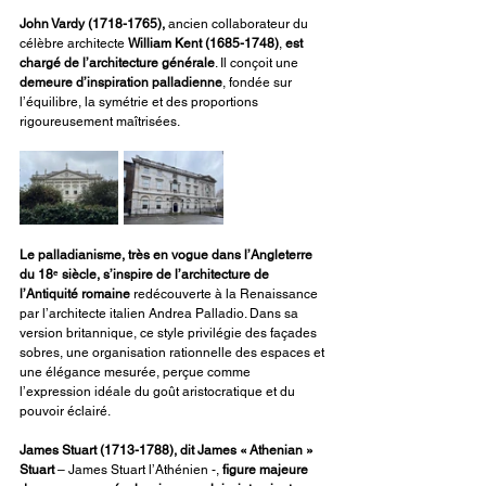
John Vardy (1718-1765), 
ancien collaborateur du 
célèbre architecte 
William Kent (1685-1748)
, 
est 
chargé de l’architecture générale
. Il conçoit une 
demeure d’inspiration
palladienne
, fondée sur 
l’équilibre, la symétrie et des proportions 
rigoureusement maîtrisées.
Le palladianisme, très en vogue dans l’Angleterre 
du 18ᵉ siècle, s’inspire de l’architecture de 
l’Antiquité romaine
 redécouverte à la Renaissance 
par l’architecte italien Andrea Palladio. Dans sa 
version britannique, ce style privilégie des façades 
sobres, une organisation rationnelle des espaces et 
une élégance mesurée, perçue comme 
l’expression idéale du goût aristocratique et du 
pouvoir éclairé.
James Stuart (1713-1788), dit James « Athenian » 
Stuart 
– James Stuart l’Athénien -,
 figure majeure 