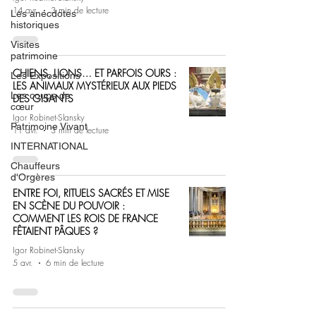
14 avr.
3 min de lecture
Les anecdotes
historiques
Visites
patrimoine
CHIENS, LIONS… ET PARFOIS OURS :
Les Expositions
LES ANIMAUX MYSTÉRIEUX AUX PIEDS
Les coups de
DES GISANTS
cœur
Igor Robinet-Slansky
Patrimoine Vivant
11 avr.
3 min de lecture
INTERNATIONAL
Chauffeurs
d'Orgères
ENTRE FOI, RITUELS SACRÉS ET MISE
EN SCÈNE DU POUVOIR :
COMMENT LES ROIS DE FRANCE
FÊTAIENT PÂQUES ?
Igor Robinet-Slansky
5 avr.
6 min de lecture