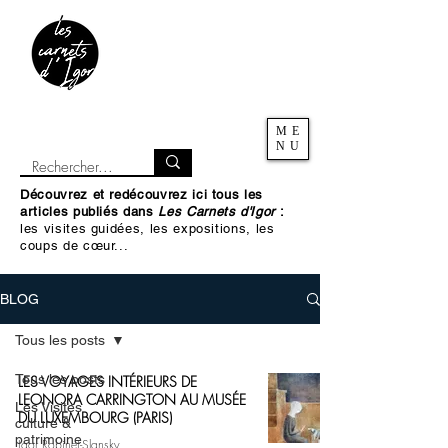
ME
NU
Découvrez et redécouvrez ici tous les
articles publiés dans
Les Carnets d'Igor
:
les visites guidées, les expositions, les
coups de cœur...
BLOG
Tous les posts
Tous les posts
LES VOYAGES INTÉRIEURS DE
LEONORA CARRINGTON AU MUSÉE
Les Visites
DU LUXEMBOURG (PARIS)
culture &
patrimoine
Igor Robinet-Slansky