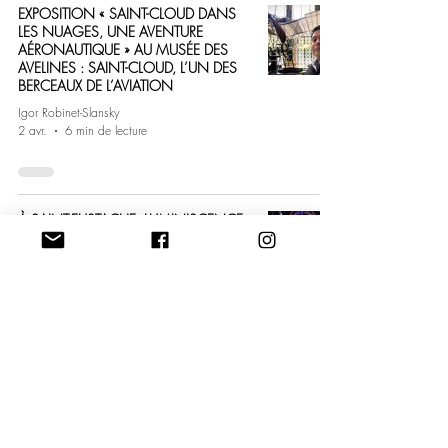
EXPOSITION « SAINT-CLOUD DANS
LES NUAGES, UNE AVENTURE
AÉRONAUTIQUE » AU MUSÉE DES
AVELINES : SAINT-CLOUD, L’UN DES
BERCEAUX DE L’AVIATION
Igor Robinet-Slansky
2 avr.
6 min de lecture
À SAINT-EUSTACHE, LUMINISCENCE
SIGNE UN NOUVEL OPUS : «
L’ODYSSÉE CÉLESTE », UN VOYAGE
ENTRE LUMIÈRE ET PATRIMOINE
Igor Robinet-Slansky
27 mars
6 min de lecture
EXPOSITION : « LA MODE DU 18e
SIÈCLE. UN HÉRITAGE FANTASMÉ »
AU PALAIS GALLIERA