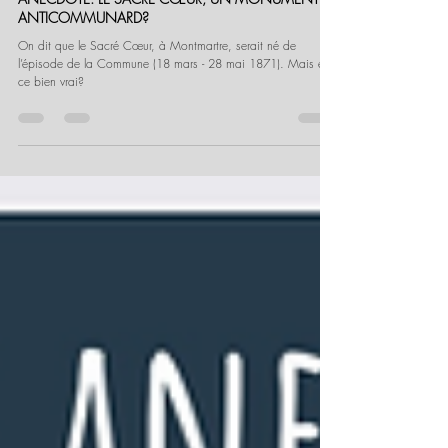
ANECDOTE: LE SACRÉ CŒUR, UN MONUMENT
ANTICOMMUNARD?
On dit que le Sacré Cœur, à Montmartre, serait né de
l’épisode de la Commune (18 mars - 28 mai 1871). Mais est-
ce bien vrai?