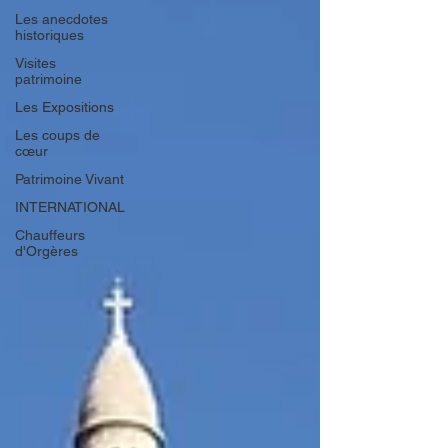
Les anecdotes
historiques
Visites
patrimoine
Les Expositions
Les coups de
cœur
Patrimoine Vivant
INTERNATIONAL
Chauffeurs
d'Orgères