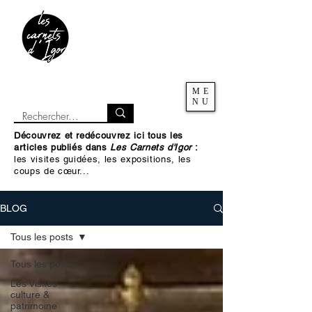
ME
NU
Découvrez et redécouvrez ici tous les
articles publiés dans
Les Carnets d'Igor
:
les visites guidées, les expositions, les
coups de cœur...
BLOG
Tous les posts
Tous les posts
Les Visites
culture &
patrimoine