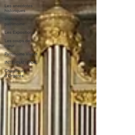
Les anecdotes
historiques
Visites
patrimoine
Les Expositions
Les coups de
cœur
Patrimoine Vivant
INTERNATIONAL
Chauffeurs
d'Orgères