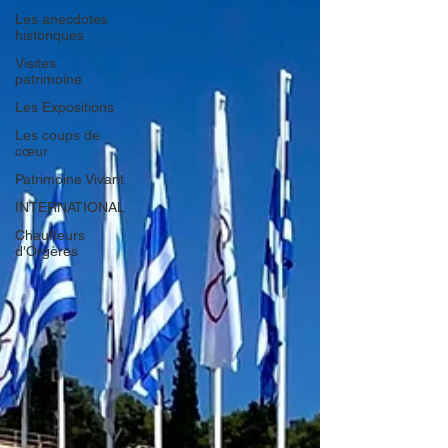
Les anecdotes
historiques
Visites
patrimoine
Les Expositions
Les coups de
cœur
Patrimoine Vivant
INTERNATIONAL
Chauffeurs
d'Orgères