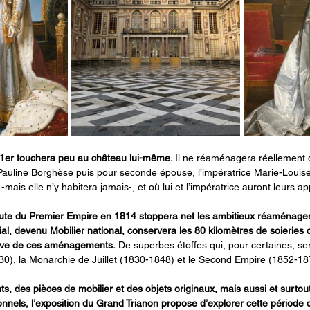
1er touchera peu au château lui-même. 
Il ne réaménagera réellement q
auline Borghèse puis pour seconde épouse, l’impératrice Marie-Louise,
 -mais elle n’y habitera jamais-, et où lui et l’impératrice auront leurs 
 chute du Premier Empire en 1814 stoppera net les ambitieux réaménage
al, devenu Mobilier national, conservera les 80 kilomètres de soieries 
tive de ces aménagements.
 De superbes étoffes qui, pour certaines, ser
0), la Monarchie de Juillet (1830-1848) et le Second Empire (1852-18
, des pièces de mobilier et des objets originaux, mais aussi et surtout
onnels, l’exposition du Grand Trianon propose d’explorer cette période de