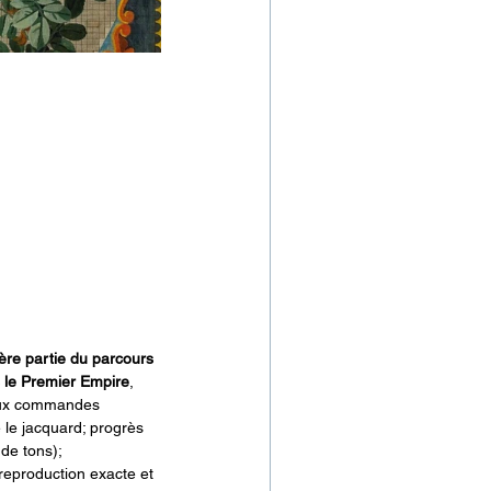
ière partie du parcours 
s le Premier Empire
, 
 aux commandes 
e jacquard; progrès 
de tons); 
reproduction exacte et 