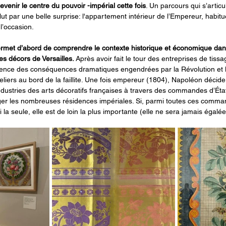
evenir le centre du pouvoir -impérial cette fois
. Un parcours qui s’artic
lut par une belle surprise: l'appartement intérieur de l’Empereur, habit
 l’occasion.
ermet d’abord de comprendre le contexte historique et économique dan
s décors de Versailles. 
Après avoir fait le tour des entreprises de tiss
cience des conséquences dramatiques engendrées par la Révolution et l
iers au bord de la faillite. Une fois empereur (1804), Napoléon décide
ndustries des arts décoratifs françaises à travers des commandes d’État
er les nombreuses résidences impériales. Si, parmi toutes ces comman
 la seule, elle est de loin la plus importante (elle ne sera jamais égalée