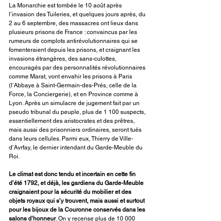
La Monarchie est tombée le 10 août après 
l’invasion des Tuileries, et quelques jours après, du 
2 au 6 septembre, des massacres ont lieux dans 
plusieurs prisons de France : convaincus par les 
rumeurs de complots antirévolutionnaires qui se 
fomenteraient depuis les prisons, et craignant les 
invasions étrangères, des sans-culottes, 
encouragés par des personnalités révolutionnaires 
comme Marat, vont envahir les prisons à Paris 
(l’Abbaye à Saint-Germain-des-Prés, celle de la 
Force, la Conciergerie), et en Province comme à 
Lyon. Après un simulacre de jugement fait par un 
pseudo tribunal du peuple, plus de 1 100 suspects, 
essentiellement des aristocrates et des prêtres, 
mais aussi des prisonniers ordinaires, seront tués 
dans leurs cellules. Parmi eux, Thierry de Ville-
d’Avrfay, le dernier intendant du Garde-Meuble du 
Roi. 
Le climat est donc tendu et incertain en cette fin 
d’été 1792, et déjà, les gardiens du Garde-Meuble 
craignaient pour la sécurité du mobilier et des 
objets royaux qui s’y trouvent, mais aussi et surtout 
pour les bijoux de la Couronne conservés dans les 
salons d’honneur
. On y recense plus de 10 000 