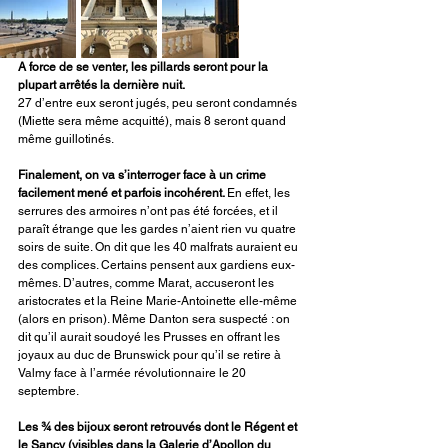
A force de se venter, les pillards seront pour la 
plupart arrêtés la dernière nuit. 
27 d’entre eux seront jugés, peu seront condamnés 
(Miette sera même acquitté), mais 8 seront quand 
même guillotinés.
Finalement, on va s’interroger face à un crime 
facilement mené et parfois incohérent. 
En effet, les 
serrures des armoires n’ont pas été forcées, et il 
paraît étrange que les gardes n’aient rien vu quatre 
soirs de suite. On dit que les 40 malfrats auraient eu 
des complices. Certains pensent aux gardiens eux-
mêmes. D’autres, comme Marat, accuseront les 
aristocrates et la Reine Marie-Antoinette elle-même 
(alors en prison). Même Danton sera suspecté : on 
dit qu’il aurait soudoyé les Prusses en offrant les 
joyaux au duc de Brunswick pour qu’il se retire à 
Valmy face à l’armée révolutionnaire le 20 
septembre.
Les ¾ des bijoux seront retrouvés dont le Régent et 
le Sancy (visibles dans la Galerie d’Apollon du 