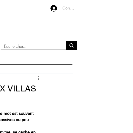
Connexion
VIDEOS
À PROPOS
X VILLAS
 ce mot est souvent 
massives ou peu 
onyme, se cache en 