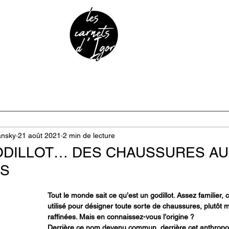
URE & PATRIMOINE
ANECDOTES
PODCAST
ansky
21 août 2021
2 min de lecture
ODILLOT… DES CHAUSSURES AU
ES
Tout le monde sait ce qu’est un godillot. Assez familier,
utilisé pour désigner toute sorte de chaussures, plutôt 
raffinées. Mais en connaissez-vous l’origine ?
Derrière ce nom devenu commun, derrière cet anthrop