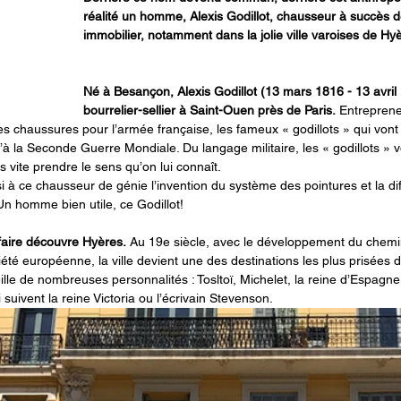
réalité un homme, Alexis Godillot, chausseur à succès d
immobilier, notamment dans la jolie ville varoises de Hy
Né à Besançon, Alexis Godillot (13 mars 1816 - 13 avr
bourrelier-sellier à Saint-Ouen près de Paris.
 Entreprene
 chaussures pour l’armée française, les fameux « godillots » qui vont é
à la Seconde Guerre Mondiale. Du langage militaire, les « godillots » 
ès vite prendre le sens qu’on lui connaît.
 à ce chausseur de génie l’invention du système des pointures et la dif
Un homme bien utile, ce Godillot!
faire découvre Hyères.
 Au 19e siècle, avec le développement du chemin
iété européenne, la ville devient une des destinations les plus prisées
eille de nombreuses personnalités : Tosltoï, Michelet, la reine d’Espagn
 suivent la reine Victoria ou l’écrivain Stevenson.