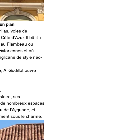
 un plan 
illas, voies de 
Côte d’Azur. Il bâtit + 
me au Flambeau ou 
ictoriennes et où 
anglicane de style néo-
 A. Godillot ouvre 
. 
stoire, ses 
nt de nombreux espaces 
ou de l’Ayguade, et 
ément sous le charme. 