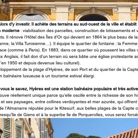
lors d’y investir. Il achète des terrains au sud-ouest de la ville et établit
n moderne 
: viabilisation des parcelles, construction de lotissements et v
ts. Il rénove l’Hôtel des Îles d’Or qui devient en 1864 le plus beau de la 
eanne, la Villa Tunisienne…). Il équipe le quartier de fontaine : la Fem
ace (comme à Paris). En 1883, dans ce quartier où poussent les villas v
x Anglais, il fait don d’un terrain où sera bâtie une église protestante 
u’en 1950 et depuis devenue lieu culturel).
loppement de la plage d’Hyères, de son Port et du quartier de la Capte,
tion balnéaire luxueuse à un tourisme estival élargi.
ous le savez, Hyères est une station balnéaire populaire et très active
trouve réellement unique parce qu’elle oscille entre la richesse de son hi
et ses paysages, entre collines verdoyantes et mer azurée, qui offre
e de l’Almanarre réputée pour le Kitesurf, aux belles plages de la Capte 
resqu’île de Giens et à la superbe île de Porquerolles, vous serez forc