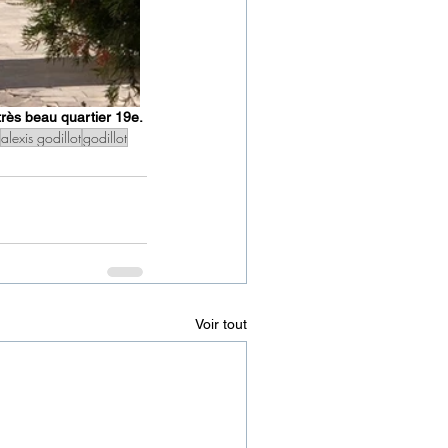
très beau quartier 19e.
alexis godillot
godillot
Voir tout