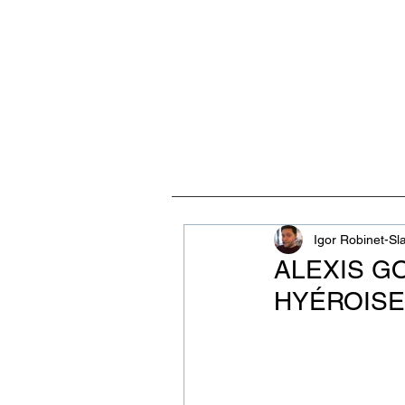
ACCUEIL
VISITES, CULT
Igor Robinet-Sl
ALEXIS G
HYÉROIS