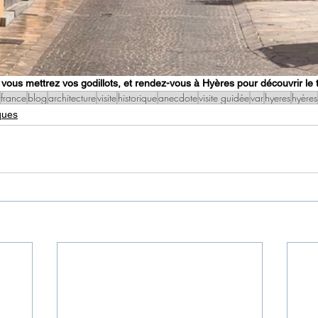
vous mettrez vos godillots, et rendez-vous à Hyères pour découvrir le 
france
blog
architecture
visite
historique
anecdote
visite guidée
var
hyeres
hyères
ques