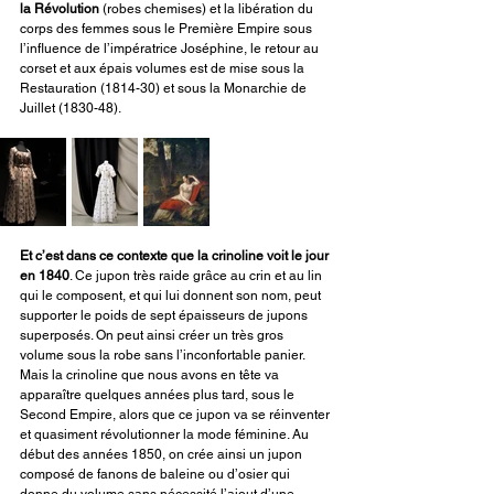
la Révolution
 (robes chemises) et la libération du 
corps des femmes sous le Première Empire sous 
l’influence de l’impératrice Joséphine, le retour au 
corset et aux épais volumes est de mise sous la 
Restauration (1814-30) et sous la Monarchie de 
Juillet (1830-48). 
Et c’est dans ce contexte que la crinoline voit le jour 
en 1840
. Ce jupon très raide grâce au crin et au lin 
qui le composent, et qui lui donnent son nom, peut 
supporter le poids de sept épaisseurs de jupons 
superposés. On peut ainsi créer un très gros 
volume sous la robe sans l’inconfortable panier. 
Mais la crinoline que nous avons en tête va 
apparaître quelques années plus tard, sous le 
Second Empire, alors que ce jupon va se réinventer 
et quasiment révolutionner la mode féminine. Au 
début des années 1850, on crée ainsi un jupon 
composé de fanons de baleine ou d’osier qui 
donne du volume sans nécessité l’ajout d’une 