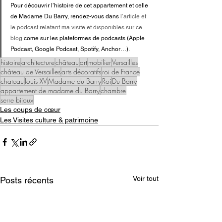
Pour découvrir l’histoire de cet appartement et celle 
de Madame Du Barry, rendez-vous dans 
l’article et 
le podcast relatant ma visite et disponibles sur ce 
blog
 come sur les plateformes de podcasts (Apple 
Podcast, Google Podcast, Spotify, Anchor…).
histoire
architecture
château
art
mobilier
Versailles
château de Versailles
arts décoratifs
roi de France
chateau
louis XV
Madame du Barry
Roi
Du Barry
appartement de madame du Barry
chambre
serre bijoux
Les coups de cœur
Les Visites culture & patrimoine
Voir tout
Posts récents