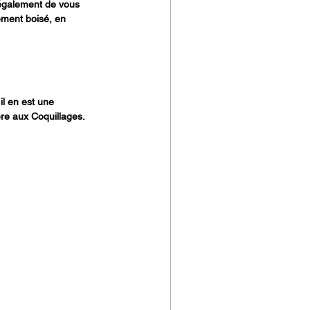
 également de vous 
ément boisé, en 
l en est une 
ère aux Coquillages.