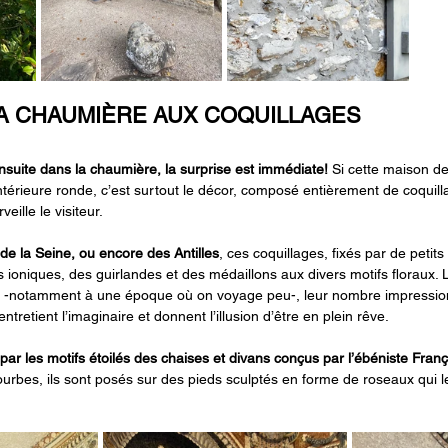
A CHAUMIÈRE AUX COQUILLAGES
nsuite dans la chaumière, la surprise est immédiate! 
Si cette maison de
ntérieure ronde, c’est surtout le décor, composé entièrement de coquill
eille le visiteur.
de la Seine, ou encore des Antilles
, ces coquillages, fixés par de petits 
ioniques, des guirlandes et des médaillons aux divers motifs floraux. L
e -notamment à une époque où on voyage peu-, leur nombre impression
 entretient l’imaginaire et donnent l’illusion d’être en plein rêve.
par les motifs étoilés des chaises et divans conçus par l’ébéniste Françoi
ourbes, ils sont posés sur des pieds sculptés en forme de roseaux qui 