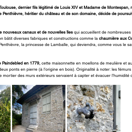
Toulouse, dernier fils légitimé de Louis XIV et Madame de Montespan,
de Penthièvre, héritier du château et de son domaine, décide de poursui
e nouveaux canaux et de nouvelles îles 
qui accueillent de nombreuses 
l’on bâtit diverses fabriques et constructions comme la 
chaumière aux Co
e Penthièvre, la princesse de Lamballe, qui deviendra, comme vous le sa
e Paindebled en 1779,
 cette maisonnette en moellons de meulière et au
deux ponts en pierre (à l’origine en bois). Originalité à noter: les fémur
e mortier des murs extérieurs servaient à capter et évacuer l’humidité 