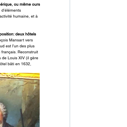
’Amérique, ou même ours 
 d’éléments 
’activité humaine, et à 
osition: deux hôtels 
nçois Mansart vers 
d est l’un des plus 
 français. Reconstruit 
de Louis XIV (il gère 
tel bâti en 1632, 