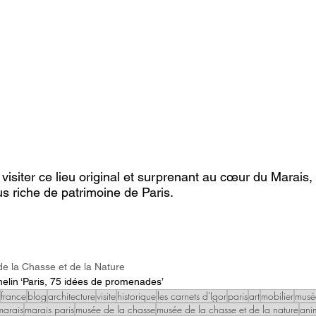
visiter ce lieu original et surprenant au cœur du Marais, 
us riche de patrimoine de Paris.
de la Chasse et de la Nature
elin ‘Paris, 75 idées de promenades’
france
blog
architecture
visite
historique
les carnets d'Igor
paris
art
mobilier
musé
marais
marais paris
musée de la chasse
musée de la chasse et de la nature
ani