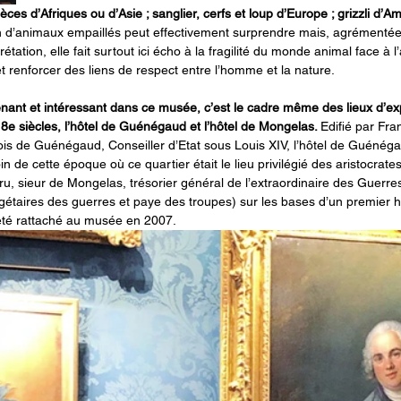
ces d’Afriques ou d’Asie ; sanglier, cerfs et loup d’Europe ; grizzli d
on d’animaux empaillés peut effectivement surprendre mais, agrémentée
prétation, elle fait surtout ici écho à la fragilité du monde animal face à l
t renforcer des liens de respect entre l’homme et la nature.
enant et intéressant dans ce musée, c’est le cadre même des lieux d’exp
18e siècles, l’hôtel de Guénégaud et l’hôtel de Mongelas. 
Edifié par Fra
s de Guénégaud, Conseiller d’Etat sous Louis XIV, l’hôtel de Guénégau
 de cette époque où ce quartier était le lieu privilégié des aristocrates
, sieur de Mongelas, trésorier général de l’extraordinaire des Guerres 
taires des guerres et paye des troupes) sur les bases d’un premier hô
été rattaché au musée en 2007.