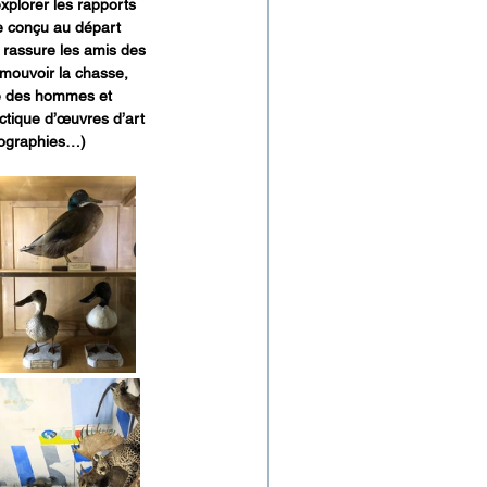
plorer les rapports 
ue conçu au départ 
rassure les amis des 
romouvoir la chasse, 
e des hommes et 
ctique d’œuvres d’art 
otographies…) 