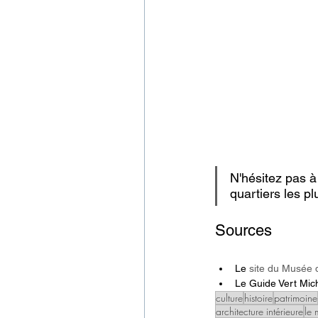
N'hésitez pas à 
quartiers les pl
Sources
Le 
site du Musée 
Le Guide Vert Mich
culture
histoire
patrimoine
architecture intérieure
le 