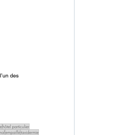
l’un des 
e
hôtel particulier
mal
empaillé
taxidermie