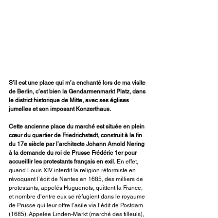
S’il est une place qui m’a enchanté lors de ma visite 
de Berlin, c’est bien la Gendarmenmarkt Platz, dans 
le district historique de Mitte, avec ses églises 
jumelles et son imposant Konzerthaus.
Cette ancienne place du marché est située en plein 
cœur du quartier de Friedrichstadt, construit à la fin 
du 17e siècle par l’architecte Johann Arnold Nering 
à la demande du roi de Prusse Frédéric 1er pour 
accueillir les protestants français en exil.
 En effet, 
quand Louis XIV interdit la religion réformiste en 
révoquant l’édit de Nantes en 1685, des milliers de 
protestants, appelés Huguenots, quittent la France, 
et nombre d’entre eux se réfugient dans le royaume 
de Prusse qui leur offre l’asile via l’édit de Postdam 
(1685). Appelée Linden-Markt (marché des tilleuls), 