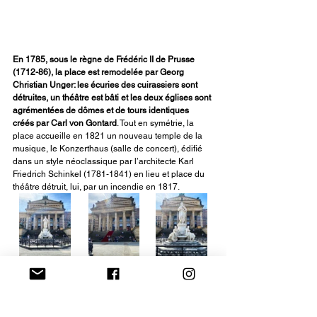
En 1785, sous le règne de Frédéric II de Prusse 
(1712-86), la place est remodelée par Georg 
Christian Unger: les écuries des cuirassiers sont 
détruites, un théâtre est bâti et les deux églises sont 
agrémentées de dômes et de tours identiques 
créés par Carl von Gontard
. Tout en symétrie, la 
place accueille en 1821 un nouveau temple de la 
musique, le Konzerthaus (salle de concert), édifié 
dans un style néoclassique par l’architecte Karl 
Friedrich Schinkel (1781-1841) en lieu et place du 
théâtre détruit, lui, par un incendie en 1817.
Enfin, au centre de la Gendarmenmarkt Platz, 
devant le Konzerthaus, trône une statue du poète, 
philosophe et historien allemand Frédéric Schiller 
(1759-1805)
, créée à l’occasion du centenaire de 
sa mort par Reinhold Begas (1831-1911) et 