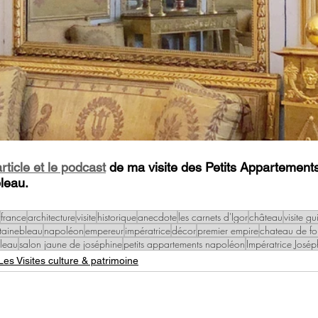
article et le podcast
 de ma visite des Petits Appartement
leau.
france
architecture
visite
historique
anecdote
les carnets d'Igor
château
visite g
tainebleau
napoléon
empereur
impératrice
décor
premier empire
chateau de fo
bleau
salon jaune de joséphine
petits appartements napoléon
Impératrice Josép
Les Visites culture & patrimoine