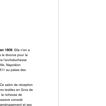
 en 1809.
 Elle n’en a 
le divorce pour la 
es l’archiduchesse 
fils, Napoléon 
11 au palais des 
 Ce salon de réception 
rs textiles en Gros de 
 la richesse de 
massive console 
n aménagement et ses 