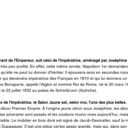
ment de l’Empereur, suit celui de l’Impératrice, aménagé par Joséphine
rès peu profité. En effet, cette même année, Napoléon 1er demandera 
qu’elle ne peut lui donner d’héritier. Il épousera ainsi en secondes noc
e qui deviendra impératrice des Français en 1810 et qui lui donnera un 
es Bonaparte, appelé l’Aiglon et nommé Roi de Rome, né le 20 mars 18
rt le 22 juillet 1832 au palais de Schönbrunn (Autriche).
s de l’impératrice, le Salon Jaune est, selon moi, l’une des plus belles.
décor Premier Empire. À l’origine jaune citron sous Joséphine, les déco
ies amarante sont passés et les couleurs moins vives aujourd’hui, mais
isible. Le mobilier en bois doré est signé de Jacob-Desmalter, sauf la 
t Dupasquier. C’est une pièce certes assez grande, mais qui, dans so