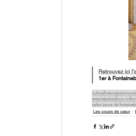
Retrouvez ici l’
1er à Fontaineb
culture
histoire
patrimoine
empire
palais
louis xvi
fon
salon jaune de fontaine
Les coups de cœur