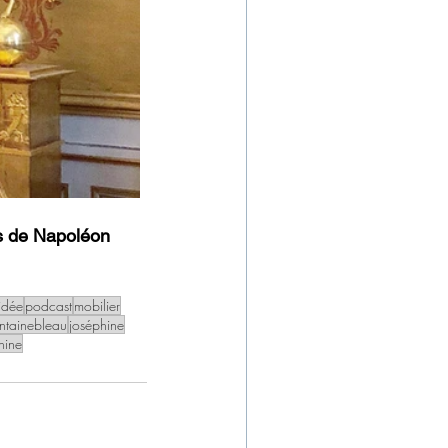
s de Napoléon 
uidée
podcast
mobilier
ntainebleau
joséphine
hine