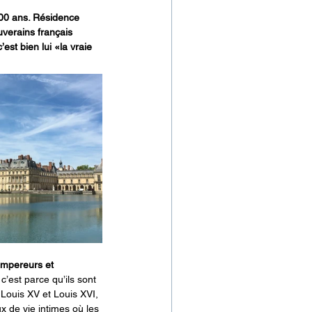
800 ans. Résidence 
uverains français 
st bien lui «la vraie 
 empereurs et 
’est parce qu’ils sont 
Louis XV et Louis XVI, 
x de vie intimes où les 