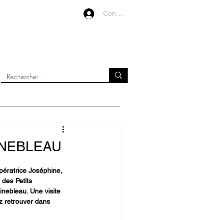
Connexion
VIDEOS
À PROPOS
INEBLEAU
pératrice Joséphine, 
 des Petits 
ebleau. Une visite 
 retrouver dans 